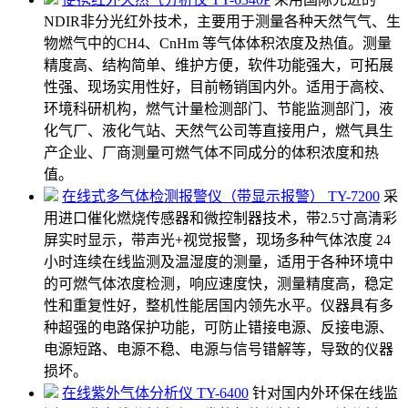
NDIR非分光红外技术，主要用于测量各种天然气气、生
物燃气中的CH4、CnHm 等气体体积浓度及热值。测量
精度高、结构简单、维护方便，软件功能强大，可拓展
性强、现场实用性好，目前畅销国内外。适用于高校、
环境科研机构，燃气计量检测部门、节能监测部门，液
化气厂、液化气站、天然气公司等直接用户，燃气具生
产企业、厂商测量可燃气体不同成分的体积浓度和热
值。
在线式多气体检测报警仪（带显示报警） TY-7200
采
用进口催化燃烧传感器和微控制器技术，带2.5寸高清彩
屏实时显示，带声光+视觉报警，现场多种气体浓度 24
小时连续在线监测及温湿度的测量，适用于各种环境中
的可燃气体浓度检测，响应速度快，测量精度高，稳定
性和重复性好，整机性能居国内领先水平。仪器具有多
种超强的电路保护功能，可防止错接电源、反接电源、
电源短路、电源不稳、电源与信号错解等，导致的仪器
损坏。
在线紫外气体分析仪 TY-6400
针对国内外环保在线监