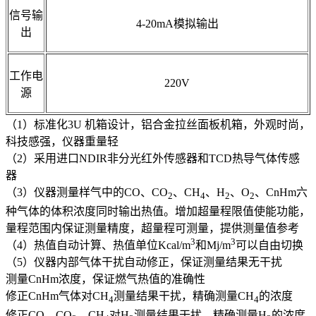
信号输
4-20mA模拟输出
出
工作电
220V
源
（1）标准化3U 机箱设计，铝合金拉丝面板机箱，外观时尚，
科技感强，仪器重量轻
（2）采用进口NDIR非分光红外传感器和TCD热导气体传感
器
（3）仪器测量样气中的CO、CO
、CH
、H
、O
、CnHm六
2
4
2
2
种气体的体积浓度同时输出热值。增加超量程限值使能功能，
量程范围内保证测量精度，超量程可测量，提供测量值参考
3
3
（4）热值自动计算、热值单位Kcal/m
和Mj/m
可以自由切换
（5）仪器内部气体干扰自动修正，保证测量结果无干扰
测量CnHm浓度，保证燃气热值的准确性
修正CnHm气体对CH
测量结果干扰，精确测量CH
的浓度
4
4
修正CO、CO
、CH
对H
测量结果干扰，精确测量H
的浓度