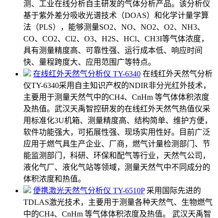
测、工业在线分析自主研发的气体分析产品。该分析仪
基于紫外差分吸收光谱技术（DOAS）和化学计量学算
法（PLS），能够测量SO2、NO、NO2、O2、NH3、
CO、CO2、Cl2、O3、H2S、HCl、CH3I等气体浓度，
具有测量精度高、可靠性强、运行成本低、响应时间
快、量程跨度大、应用范围广等特点。
在线红外天然气分析仪 TY-6340
在线红外天然气分析
仪TY-6340采用自主知识产权的NDIR非分光红外技术，
主要用于测量天然气中的CH4、CnHm 等气体体积浓度
及热值。武汉天禹智控研发的在线红外天然气热值仪采
用标准化3U机箱、测量精度高、结构简单、维护方便，
软件功能强大，可拓展性强、现场实用性好。目前广泛
应用于燃气具生产企业、厂商，燃气计量检测部门、节
能监测部门，科研、环保和配气等行业，天然气公司，
液化气厂、液化气站等领域，测量天然气中不同成分的
体积浓度和热值。
便携激光天然气分析仪 TY-6510P
采用国际先进的
TDLAS激光技术，主要用于测量各种天然气、生物燃气
中的CH4、CnHm 等气体体积浓度及热值。 武汉天禹智