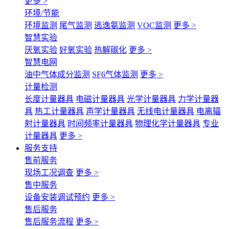
更多 >
环境/节能
环境监测
尾气监测
逃逸氨监测
VOC监测
更多 >
智慧实验
厌氧实验
好氧实验
热解碳化
更多 >
智慧电网
油中气体成分监测
SF6气体监测
更多 >
计量检测
长度计量器具
电磁计量器具
光学计量器具
力学计量器
具
热工计量器具
声学计量器具
无线电计量器具
电离辐
射计量器具
时间频率计量器具
物理化学计量器具
专业
计量器具
更多 >
服务支持
售前服务
现场工况调查
更多 >
售中服务
设备安装调试预约
更多 >
售后服务
售后服务流程
更多 >