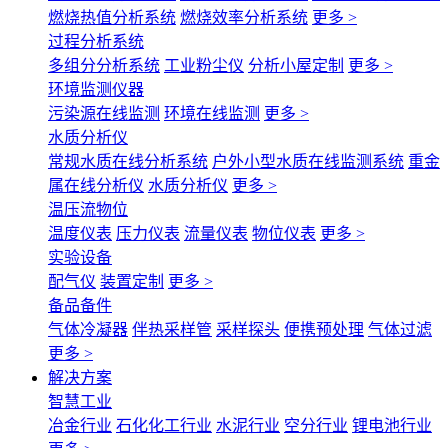
燃烧热值分析系统
燃烧效率分析系统
更多 >
过程分析系统
多组分分析系统
工业粉尘仪
分析小屋定制
更多 >
环境监测仪器
污染源在线监测
环境在线监测
更多 >
水质分析仪
常规水质在线分析系统
户外小型水质在线监测系统
重金
属在线分析仪
水质分析仪
更多 >
温压流物位
温度仪表
压力仪表
流量仪表
物位仪表
更多 >
实验设备
配气仪
装置定制
更多 >
备品备件
气体冷凝器
伴热采样管
采样探头
便携预处理
气体过滤
更多 >
解决方案
智慧工业
冶金行业
石化化工行业
水泥行业
空分行业
锂电池行业