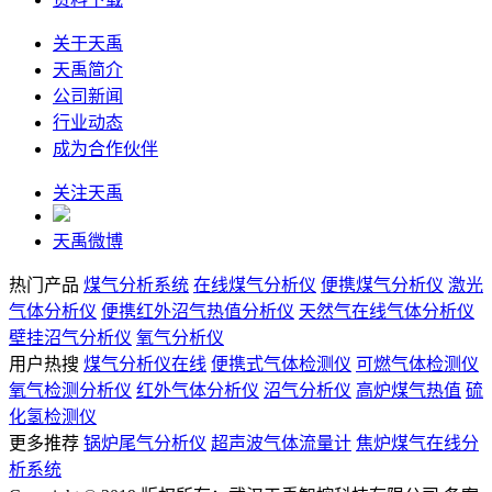
关于天禹
天禹简介
公司新闻
行业动态
成为合作伙伴
关注天禹
天禹微博
热门产品
煤气分析系统
在线煤气分析仪
便携煤气分析仪
激光
气体分析仪
便携红外沼气热值分析仪
天然气在线气体分析仪
壁挂沼气分析仪
氧气分析仪
用户热搜
煤气分析仪在线
便携式气体检测仪
可燃气体检测仪
氧气检测分析仪
红外气体分析仪
沼气分析仪
高炉煤气热值
硫
化氢检测仪
更多推荐
锅炉尾气分析仪
超声波气体流量计
焦炉煤气在线分
析系统