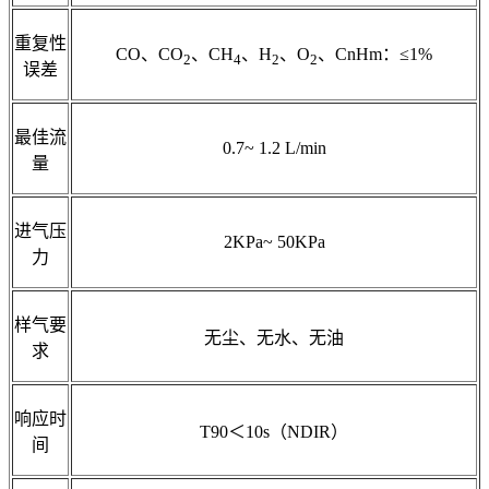
重复性
CO、CO
、CH
、H
、O
、CnHm：≤1%
2
4
2
2
误差
最佳流
0.7~ 1.2 L/min
量
进气压
2KPa~ 50KPa
力
样气要
无尘、无水、无油
求
响应时
T90＜10s（NDIR）
间