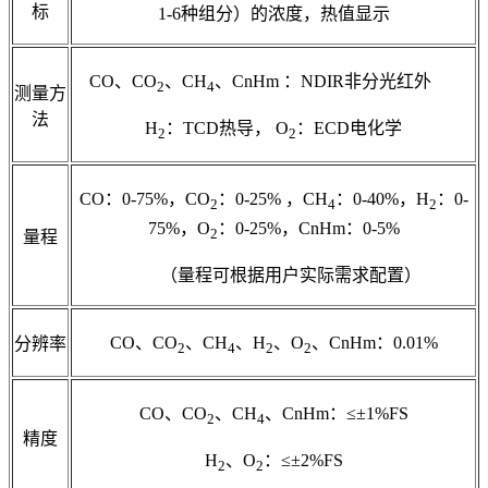
标
1-6种组分）的浓度，热值显示
CO、CO
、CH
、CnHm ：NDIR非分光红外
2
4
测量方
法
H
：TCD热导， O
：ECD电化学
2
2
CO：0-75%，CO
：0-25% ，CH
：0-40%，H
：0-
2
4
2
75%，O
：0-25%，CnHm：0-5%
2
量程
（量程可根据用户实际需求配置）
CO、CO
、CH
、H
、O
、CnHm：0.01%
分辨率
2
4
2
2
CO、CO
、CH
、CnHm：≤±1%FS
2
4
精度
H
、O
：≤±2%FS
2
2