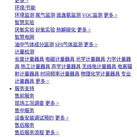
更多 >
环境/节能
环境监测
尾气监测
逃逸氨监测
VOC监测
更多 >
智慧实验
厌氧实验
好氧实验
热解碳化
更多 >
智慧电网
油中气体成分监测
SF6气体监测
更多 >
计量检测
长度计量器具
电磁计量器具
光学计量器具
力学计量器
具
热工计量器具
声学计量器具
无线电计量器具
电离辐
射计量器具
时间频率计量器具
物理化学计量器具
专业
计量器具
更多 >
服务支持
售前服务
现场工况调查
更多 >
售中服务
设备安装调试预约
更多 >
售后服务
售后服务流程
更多 >