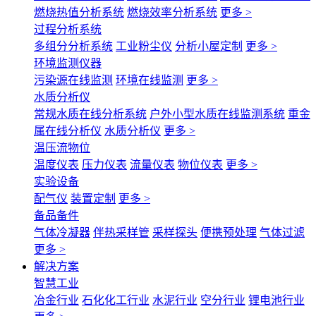
燃烧热值分析系统
燃烧效率分析系统
更多 >
过程分析系统
多组分分析系统
工业粉尘仪
分析小屋定制
更多 >
环境监测仪器
污染源在线监测
环境在线监测
更多 >
水质分析仪
常规水质在线分析系统
户外小型水质在线监测系统
重金
属在线分析仪
水质分析仪
更多 >
温压流物位
温度仪表
压力仪表
流量仪表
物位仪表
更多 >
实验设备
配气仪
装置定制
更多 >
备品备件
气体冷凝器
伴热采样管
采样探头
便携预处理
气体过滤
更多 >
解决方案
智慧工业
冶金行业
石化化工行业
水泥行业
空分行业
锂电池行业