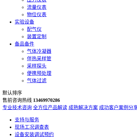
流量仪表
物位仪表
实验设备
配气仪
装置定制
备品备件
气体冷凝器
伴热采样管
采样探头
便携预处理
气体过滤
默认排序
售前咨询热线
13469970286
专业技术咨询
全方位产品解读
成熟解决方案
成功客户案例分
支持与服务
现场工况调查表
设备安装调试预约