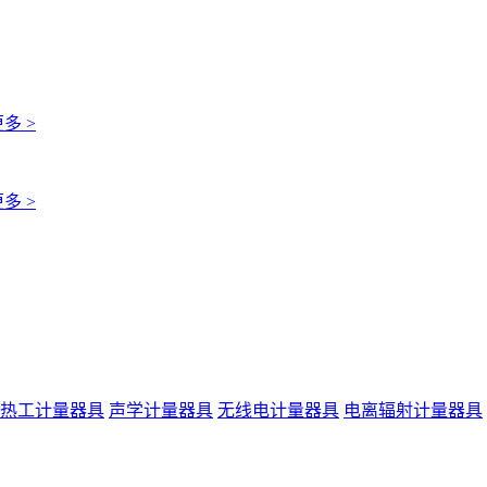
多 >
多 >
热工计量器具
声学计量器具
无线电计量器具
电离辐射计量器具