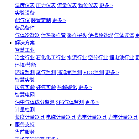
温度仪表
压力仪表
流量仪表
物位仪表
更多 >
实验设备
配气仪
装置定制
更多 >
备品备件
气体冷凝器
伴热采样管
采样探头
便携预处理
气体过滤
更
解决方案
智慧工业
冶金行业
石化化工行业
水泥行业
空分行业
锂电池行业
更
环境/节能
环境监测
尾气监测
逃逸氨监测
VOC监测
更多 >
智慧实验
厌氧实验
好氧实验
热解碳化
更多 >
智慧电网
油中气体成分监测
SF6气体监测
更多 >
计量检测
长度计量器具
电磁计量器具
光学计量器具
力学计量器具
服务支持
售前服务