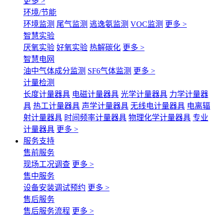
更多 >
环境/节能
环境监测
尾气监测
逃逸氨监测
VOC监测
更多 >
智慧实验
厌氧实验
好氧实验
热解碳化
更多 >
智慧电网
油中气体成分监测
SF6气体监测
更多 >
计量检测
长度计量器具
电磁计量器具
光学计量器具
力学计量器
具
热工计量器具
声学计量器具
无线电计量器具
电离辐
射计量器具
时间频率计量器具
物理化学计量器具
专业
计量器具
更多 >
服务支持
售前服务
现场工况调查
更多 >
售中服务
设备安装调试预约
更多 >
售后服务
售后服务流程
更多 >