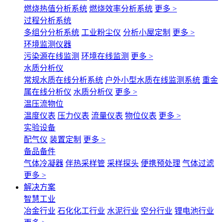
燃烧热值分析系统
燃烧效率分析系统
更多 >
过程分析系统
多组分分析系统
工业粉尘仪
分析小屋定制
更多 >
环境监测仪器
污染源在线监测
环境在线监测
更多 >
水质分析仪
常规水质在线分析系统
户外小型水质在线监测系统
重金
属在线分析仪
水质分析仪
更多 >
温压流物位
温度仪表
压力仪表
流量仪表
物位仪表
更多 >
实验设备
配气仪
装置定制
更多 >
备品备件
气体冷凝器
伴热采样管
采样探头
便携预处理
气体过滤
更多 >
解决方案
智慧工业
冶金行业
石化化工行业
水泥行业
空分行业
锂电池行业