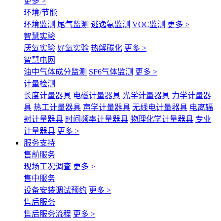
更多 >
环境/节能
环境监测
尾气监测
逃逸氨监测
VOC监测
更多 >
智慧实验
厌氧实验
好氧实验
热解碳化
更多 >
智慧电网
油中气体成分监测
SF6气体监测
更多 >
计量检测
长度计量器具
电磁计量器具
光学计量器具
力学计量器
具
热工计量器具
声学计量器具
无线电计量器具
电离辐
射计量器具
时间频率计量器具
物理化学计量器具
专业
计量器具
更多 >
服务支持
售前服务
现场工况调查
更多 >
售中服务
设备安装调试预约
更多 >
售后服务
售后服务流程
更多 >