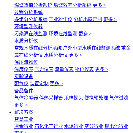
燃烧热值分析系统
燃烧效率分析系统
更多 >
过程分析系统
多组分分析系统
工业粉尘仪
分析小屋定制
更多 >
环境监测仪器
污染源在线监测
环境在线监测
更多 >
水质分析仪
常规水质在线分析系统
户外小型水质在线监测系统
重金
属在线分析仪
水质分析仪
更多 >
温压流物位
温度仪表
压力仪表
流量仪表
物位仪表
更多 >
实验设备
配气仪
装置定制
更多 >
备品备件
气体冷凝器
伴热采样管
采样探头
便携预处理
气体过滤
更多 >
解决方案
智慧工业
冶金行业
石化化工行业
水泥行业
空分行业
锂电池行业