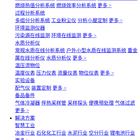
燃烧热值分析系统
燃烧效率分析系统
更多 >
过程分析系统
多组分分析系统
工业粉尘仪
分析小屋定制
更多 >
环境监测仪器
污染源在线监测
环境在线监测
更多 >
水质分析仪
常规水质在线分析系统
户外小型水质在线监测系统
重金
属在线分析仪
水质分析仪
更多 >
温压流物位
温度仪表
压力仪表
流量仪表
物位仪表
更多 >
实验设备
配气仪
装置定制
更多 >
备品备件
气体冷凝器
伴热采样管
采样探头
便携预处理
气体过滤
更多 >
解决方案
智慧工业
冶金行业
石化化工行业
水泥行业
空分行业
锂电池行业