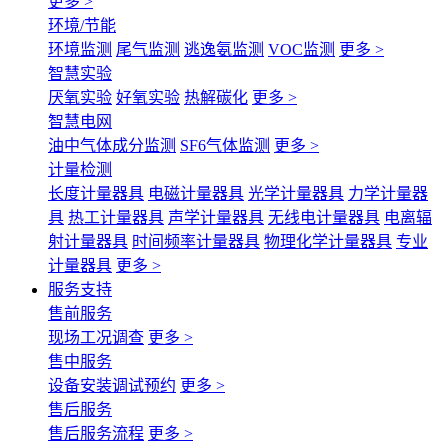
更多 >
环境/节能
环境监测
尾气监测
逃逸氨监测
VOC监测
更多 >
智慧实验
厌氧实验
好氧实验
热解碳化
更多 >
智慧电网
油中气体成分监测
SF6气体监测
更多 >
计量检测
长度计量器具
电磁计量器具
光学计量器具
力学计量器
具
热工计量器具
声学计量器具
无线电计量器具
电离辐
射计量器具
时间频率计量器具
物理化学计量器具
专业
计量器具
更多 >
服务支持
售前服务
现场工况调查
更多 >
售中服务
设备安装调试预约
更多 >
售后服务
售后服务流程
更多 >