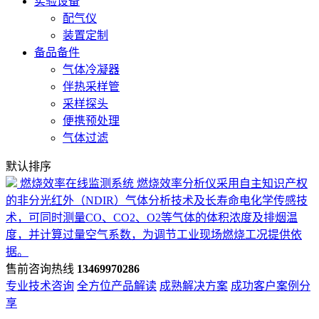
实验设备
配气仪
装置定制
备品备件
气体冷凝器
伴热采样管
采样探头
便携预处理
气体过滤
默认排序
燃烧效率在线监测系统
燃烧效率分析仪采用自主知识产权
的非分光红外（NDIR）气体分析技术及长寿命电化学传感技
术，可同时测量CO、CO2、O2等气体的体积浓度及排烟温
度，并计算过量空气系数，为调节工业现场燃烧工况提供依
据。
售前咨询热线
13469970286
专业技术咨询
全方位产品解读
成熟解决方案
成功客户案例分
享