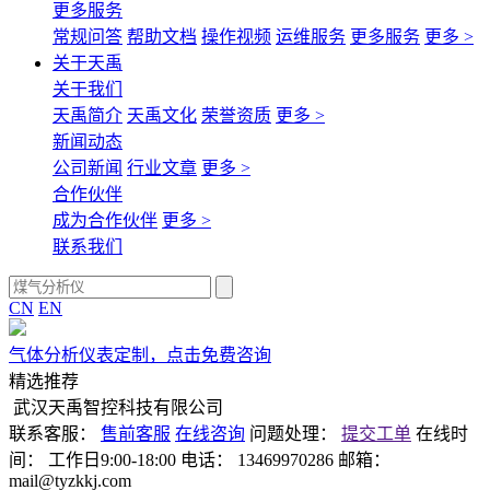
更多服务
常规问答
帮助文档
操作视频
运维服务
更多服务
更多 >
关于天禹
关于我们
天禹简介
天禹文化
荣誉资质
更多 >
新闻动态
公司新闻
行业文章
更多 >
合作伙伴
成为合作伙伴
更多 >
联系我们
CN
EN
气体分析仪表定制，点击免费咨询
精选推荐
武汉天禹智控科技有限公司
联系客服：
售前客服
在线咨询
问题处理：
提交工单
在线时
间：
工作日9:00-18:00
电话：
13469970286
邮箱：
mail@tyzkkj.com