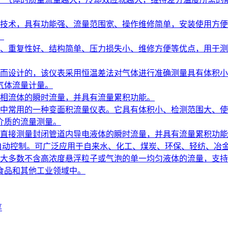
技术，具有功能强、流量范围宽、操作维修简单，安装使用方便
​
、重复性好、结构简单、压力损失小、维修方便等优点，用于测
而设计的，该仪表采用恒温差法对气体进行准确测量具有体积小
体流量计量。​
相流体的瞬时流量，并具有流量累积功能。
中常用的一种变面积流量仪表。它具有体积小、检测范围大、使
介质的流量测量。
直接测量封闭管道内导电液体的瞬时流量，并具有流量累积功能
测自动控制。可广泛应用于自来水、化工、煤炭、环保、轻纺、冶
大多数不含高浓度悬浮粒子或气泡的单一均匀液体的流量，支持
品和其他工业领域中。​
享