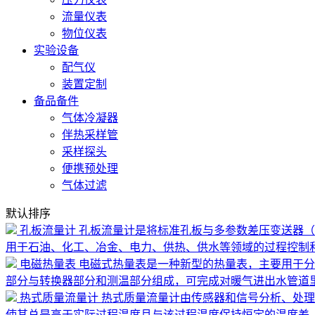
流量仪表
物位仪表
实验设备
配气仪
装置定制
备品备件
气体冷凝器
伴热采样管
采样探头
便携预处理
气体过滤
默认排序
孔板流量计
孔板流量计是将标准孔板与多参数差压变送器（
用于石油、化工、冶金、电力、供热、供水等领域的过程控制
电磁热量表
电磁式热量表是一种新型的热量表，主要用于分
部分与转换器部分和测温部分组成，可完成对暖气进出水管道里
热式质量流量计
热式质量流量计由传感器和信号分析、处理
使其总是高于实际过程温度且与该过程温度保持恒定的温度差