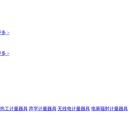
多 >
多 >
热工计量器具
声学计量器具
无线电计量器具
电离辐射计量器具