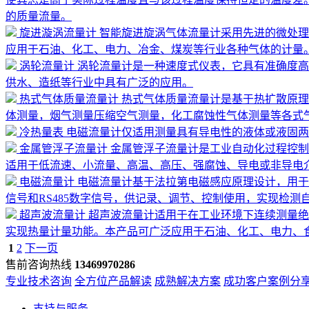
的质量流量。
旋进漩涡流量计
智能旋进旋涡气体流量计采用先进的微处理
应用于石油、化工、电力、冶金、煤炭等行业各种气体的计量。
涡轮流量计
涡轮流量计是一种速度式仪表，它具有准确度高
供水、造纸等行业中具有广泛的应用。
热式气体质量流量计
热式气体质量流量计是基于热扩散原理
体测量，烟气测量压缩空气测量，化工腐蚀性气体测量等各式气
冷热量表
电磁流量计仅适用测量具有导电性的液体或液固两
金属管浮子流量计
金属管浮子流量计是工业自动化过程控制
适用于低流速、小流量、高温、高压、强腐蚀、导电或非导电
电磁流量计
电磁流量计基于法拉第电磁感应原理设计，用于
信号和RS485数字信号，供记录、调节、控制使用，实现检
超声波流量计
超声波流量计适用于在工业环境下连续测量绝
实现热量计量功能。本产品可广泛应用于石油、化工、电力、食
1
2
下一页
售前咨询热线
13469970286
专业技术咨询
全方位产品解读
成熟解决方案
成功客户案例分
支持与服务