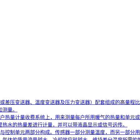
或差压变送器、温度变送器及压力变送器）配套组成的高量程比
和测量。
户热量计量收费系统上，用来测量每户所用暖气的热量和单元或
热水的热量差进行计量，并可以带液晶显示或信号远传。​
与控制单元两部分构成。传感器一部分测量温度，而另一部分用
。气体的质量流量越大，冷却效应就越大，维持差分温度所需的