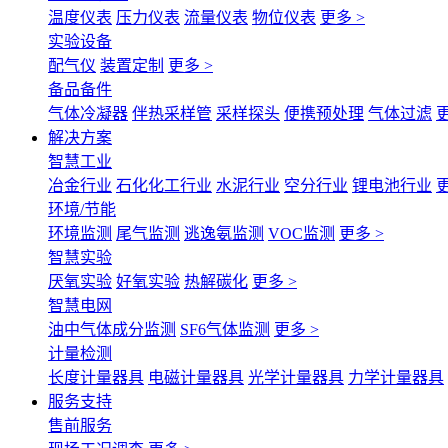
温度仪表
压力仪表
流量仪表
物位仪表
更多 >
实验设备
配气仪
装置定制
更多 >
备品备件
气体冷凝器
伴热采样管
采样探头
便携预处理
气体过滤
更
解决方案
智慧工业
冶金行业
石化化工行业
水泥行业
空分行业
锂电池行业
更
环境/节能
环境监测
尾气监测
逃逸氨监测
VOC监测
更多 >
智慧实验
厌氧实验
好氧实验
热解碳化
更多 >
智慧电网
油中气体成分监测
SF6气体监测
更多 >
计量检测
长度计量器具
电磁计量器具
光学计量器具
力学计量器具
服务支持
售前服务