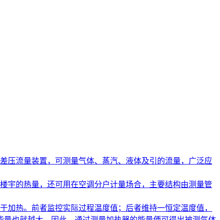
差压流量装置，可测量气体、蒸汽、液体及引的流量，广泛应
楼宇的热量，还可用在空调分户计量场合，主要结构由测量管
于加热。前者监控实际过程温度值；后者维持一恒定温度值，
能量也就越大。因此，通过测量加热器的能量便可得出被测气体